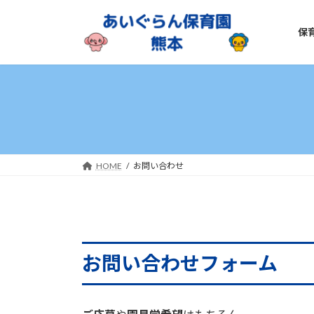
コ
ナ
ン
ビ
保
テ
ゲ
ン
ー
ツ
シ
へ
ョ
ス
ン
キ
に
ッ
移
プ
動
HOME
お問い合わせ
お問い合わせフォーム