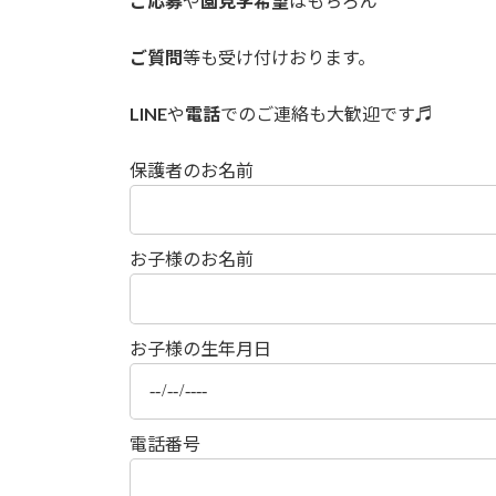
ご応募
や
園見学希望
はもちろん
ご質問
等も受け付けおります。
LINE
や
電話
でのご連絡も大歓迎です♬
保護者のお名前
お子様のお名前
お子様の生年月日
電話番号